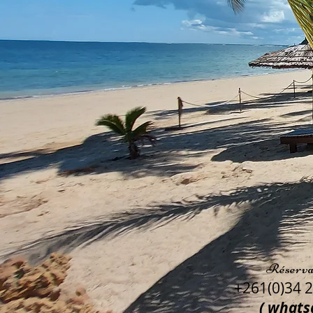
Réserva
+261(0)34 2
( whats