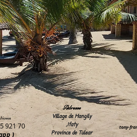
Adresse
Village de Mangily
tions
,Ifaty
5 921 70
tony-fra
Province de Tulear
app )