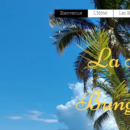
Bienvenue
L'Hôtel
Les 
La 
Bung