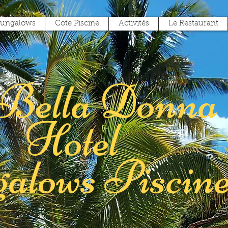
Bungalows
Cote Piscine
Activités
Le Restaurant
Bella Donna
Hotel
alows Piscin