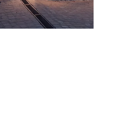
Réservations
+261(0)34 25 921 70
( whatsapp )
Adresse
Village de Mangily ,Ifaty
Province de Tulear
Madagascar
Email
tony-francia@labelladonnahotel.com