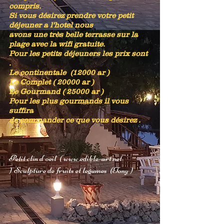
compris.
Si vous désirez prendre votre petit
déjeuner a l'hotel nous
avons une très belle terrasse sur la
plage avec la wifi gratuite.
Pour les petits déjeuners les prix sont
.
Le continentale (12000 ar )
Le Complet ( 20000 ar )
Le Gourmand ( 25000 ar )
Pour les plus gourmands il vous
suffira
de commander ce que vous désirez .
Petit clin d'oeil
(
www.edible-art.net
)
Sculpture de fruits et legumes (Tony )